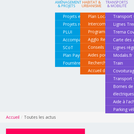
AMÉNAGEMENT
HABITAT &
TRANSPORTS
& PROJETS
URBANISME
& MOBILITÉ
Projets en cours
Plan Local d'Urbanisme
Transport 
Intercommunal
Projets réalisés
Lignes Tr
Programme local de l'ha
PLUI
Trema Cov
Agglo Renov
Accompagnement de projets
Carte des 
Conseils pour rénover o
SCoT
Lignes rég
Aides pour rénover so
Plan Paysage
Modalis.fr
Recherche d'un logemen
Fourrière animale
Train
Accueil des gens du vo
Covoitura
Transport 
Bornes de 
électrique
Aide à l'ac
Parking vé
Accueil
/
Toutes les actus